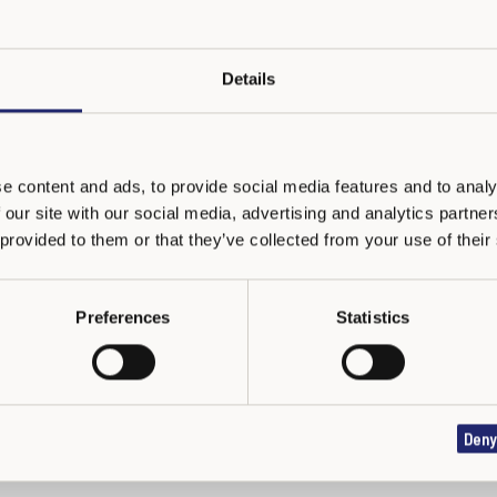
ntervention dans les situations de
es
Details
quipe
els pour suivre l’évolution de la situation de
ésultats
e content and ads, to provide social media features and to analy
e pour devenir une école KiVa
 our site with our social media, advertising and analytics partn
 provided to them or that they’ve collected from your use of their
z-nous
afin de recevoir les informations complémentaires.
us au programme.
Preferences
Statistics
’une formation pour les enseignants et de l’assistance de nos fo
aire de base.
La mise en œuvre du programme dans votre école peut commencer
Deny