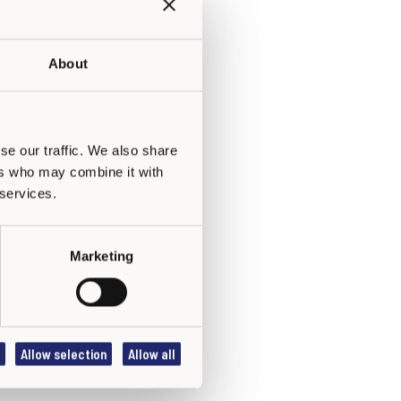
About
se our traffic. We also share
ers who may combine it with
 services.
Marketing
rmateurs KiVa agréés.
.
Allow selection
Allow all