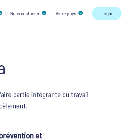
Skip to 
Nous contacter
Votre pays
Login
a
aire partie intégrante du travail
rcèlement.
prévention et